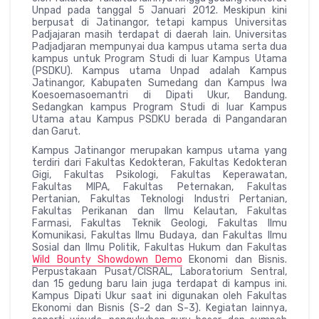
Unpad pada tanggal 5 Januari 2012. Meskipun kini
berpusat di Jatinangor, tetapi kampus Universitas
Padjajaran masih terdapat di daerah lain. Universitas
Padjadjaran mempunyai dua kampus utama serta dua
kampus untuk Program Studi di luar Kampus Utama
(PSDKU). Kampus utama Unpad adalah Kampus
Jatinangor, Kabupaten Sumedang dan Kampus Iwa
Koesoemasoemantri di Dipati Ukur, Bandung.
Sedangkan kampus Program Studi di luar Kampus
Utama atau Kampus PSDKU berada di Pangandaran
dan Garut.
Kampus Jatinangor merupakan kampus utama yang
terdiri dari Fakultas Kedokteran, Fakultas Kedokteran
Gigi, Fakultas Psikologi, Fakultas Keperawatan,
Fakultas MIPA, Fakultas Peternakan, Fakultas
Pertanian, Fakultas Teknologi Industri Pertanian,
Fakultas Perikanan dan Ilmu Kelautan, Fakultas
Farmasi, Fakultas Teknik Geologi, Fakultas Ilmu
Komunikasi, Fakultas Ilmu Budaya, dan Fakultas Ilmu
Sosial dan Ilmu Politik, Fakultas Hukum dan Fakultas
Wild Bounty Showdown Demo
Ekonomi dan Bisnis.
Perpustakaan Pusat/CISRAL, Laboratorium Sentral,
dan 15 gedung baru lain juga terdapat di kampus ini.
Kampus Dipati Ukur saat ini digunakan oleh Fakultas
Ekonomi dan Bisnis (S-2 dan S-3). Kegiatan lainnya,