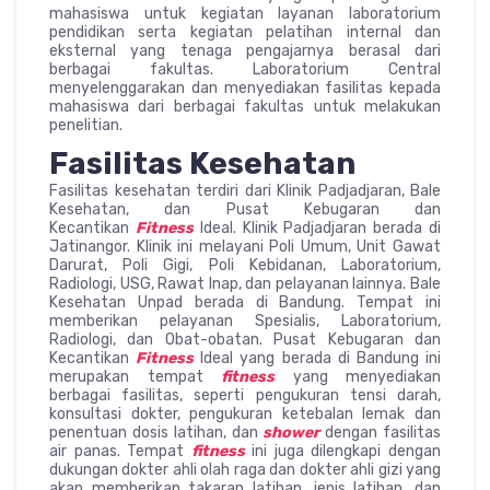
mahasiswa untuk kegiatan layanan laboratorium
pendidikan serta kegiatan pelatihan internal dan
eksternal yang tenaga pengajarnya berasal dari
berbagai fakultas. Laboratorium Central
menyelenggarakan dan menyediakan fasilitas kepada
mahasiswa dari berbagai fakultas untuk melakukan
penelitian.
Fasilitas Kesehatan
Fasilitas kesehatan terdiri dari Klinik Padjadjaran, Bale
Kesehatan, dan Pusat Kebugaran dan
Kecantikan
Fitness
Ideal. Klinik Padjadjaran berada di
Jatinangor. Klinik ini melayani Poli Umum, Unit Gawat
Darurat, Poli Gigi, Poli Kebidanan, Laboratorium,
Radiologi, USG, Rawat Inap, dan pelayanan lainnya. Bale
Kesehatan Unpad berada di Bandung. Tempat ini
memberikan pelayanan Spesialis, Laboratorium,
Radiologi, dan Obat-obatan. Pusat Kebugaran dan
Kecantikan
Fitness
Ideal yang berada di Bandung ini
merupakan tempat
fitness
yang menyediakan
berbagai fasilitas, seperti pengukuran tensi darah,
konsultasi dokter, pengukuran ketebalan lemak dan
penentuan dosis latihan, dan
shower
dengan fasilitas
air panas. Tempat
fitness
ini juga dilengkapi dengan
dukungan dokter ahli olah raga dan dokter ahli gizi yang
akan memberikan takaran latihan, jenis latihan, dan