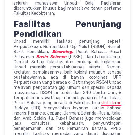
seluruh mahasiswa Unpad. Bale Padjajaran
diperuntukkan khusus bagi mahasiswa tahun pertama
Fakultas Kedokteran.
Fasilitas Penunjang
Pendidikan
Unpad memiliki fasilitas penunjang, seperti
Perpustakaan, Rumah Sakit Gigi Mulut (RSGM), Rumah
Sakit Pendidikan,
Elearning,
Pusat Bahasa, Pusat
Pelayanan
Basic Science
(PPSB), dan Laboratorium
Central. Setiap fakultas dan lembaga di lingkungan
Unpad memiliki perpustakaannya sendiri. Namun,
kegiatan pembinaannya, baik koleksi maupun tenaga
pustakawannya, ada di bawah koordinasi UPT
Perpustakaan yang berada di Jatinangor. RSGM Unpad
melayani pengobatan gigi umum dan spesifik kepada
masyarakat. RSGM ini terdiri dari 240 Dental Unit, 8
tempat tidur rawat inap, dan pelayanan di 19 instalasi.
Pusat Bahasa yang berada di Fakultas Ilmu
slot demo
Budaya (FIB) menyediakan layanan kursus bahasa
Inggris, Perancis, Jepang, Jerman, Belanda, Rusia, Italia,
dan Arab. Selain itu, Pusat Bahasa juga menyediakan
jasa konsultasi kebahasaan, penyuntingan,
penerjemahan, dan tes kemahiran bahasa. PPBS
memiliki fasilitas memadai yang dapat digunakan