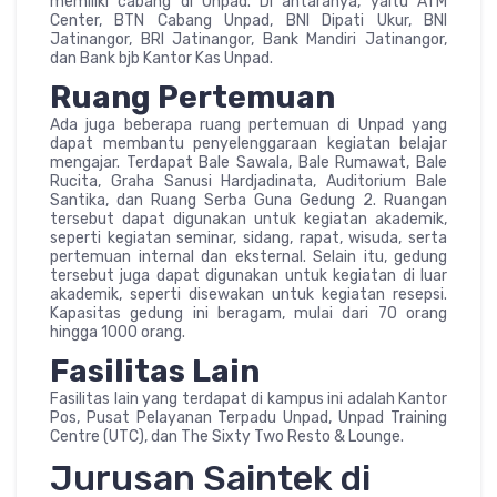
memiliki cabang di Unpad. Di antaranya, yaitu ATM
Center, BTN Cabang Unpad, BNI Dipati Ukur, BNI
Jatinangor, BRI Jatinangor, Bank Mandiri Jatinangor,
dan Bank bjb Kantor Kas Unpad.
Ruang Pertemuan
Ada juga beberapa ruang pertemuan di Unpad yang
dapat membantu penyelenggaraan kegiatan belajar
mengajar. Terdapat Bale Sawala, Bale Rumawat, Bale
Rucita, Graha Sanusi Hardjadinata, Auditorium Bale
Santika, dan Ruang Serba Guna Gedung 2. Ruangan
tersebut dapat digunakan untuk kegiatan akademik,
seperti kegiatan seminar, sidang, rapat, wisuda, serta
pertemuan internal dan eksternal. Selain itu, gedung
tersebut juga dapat digunakan untuk kegiatan di luar
akademik, seperti disewakan untuk kegiatan resepsi.
Kapasitas gedung ini beragam, mulai dari 70 orang
hingga 1000 orang.
Fasilitas Lain
Fasilitas lain yang terdapat di kampus ini adalah Kantor
Pos, Pusat Pelayanan Terpadu Unpad, Unpad Training
Centre (UTC), dan The Sixty Two Resto & Lounge.
Jurusan Saintek di