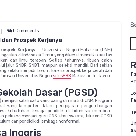
S
0 Comments
M dan Prospek Kerjanya
rospek Kerjanya
– Universitas Negeri Makassar (UNM)
nggulan di Indonesia Timur yang dikenal memiliki kualitas
ikan dan ilmu terapan. Setiap tahunnya, ribuan calon
R
jalur SNBP, SNBT, maupun seleksi mandiri. Dari sekian
ng selalu menjadi favorit karena prospek kerja cerah dan
To
 Jurusan Universitas Negeri
situs888
Makassar Terfavorit
Pr
 Sekolah Dasar (PGSD)
Lo
Te
 menjadi salah satu yang paling diminati di UNM. Program
ional yang kompeten dalam pengajaran, pengembangan
ginya kebutuhan tenaga pendidik di Indonesia membuat
(n
elain peluang menjadi guru PNS atau swasta, lulusan PGSD
kulum dan pendidik di lembaga nonformal.
Un
a Inggris
Ak