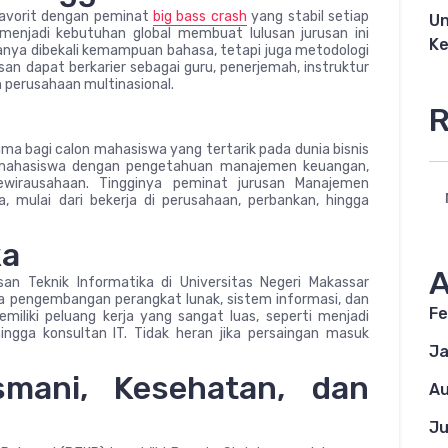
favorit dengan peminat
big bass crash
yang stabil setiap
Un
enjadi kebutuhan global membuat lulusan jurusan ini
Ke
 hanya dibekali kemampuan bahasa, tetapi juga metodologi
san dapat berkarier sebagai guru, penerjemah, instruktur
n perusahaan multinasional.
R
ma bagi calon mahasiswa yang tertarik pada dunia bisnis
i mahasiswa dengan pengetahuan manajemen keuangan,
wirausahaan. Tingginya peminat jurusan Manajemen
nya, mulai dari bekerja di perusahaan, perbankan, hingga
ka
A
usan Teknik Informatika di Universitas Negeri Makassar
da pengembangan perangkat lunak, sistem informasi, dan
Fe
iliki peluang kerja yang sangat luas, seperti menjadi
ingga konsultan IT. Tidak heran jika persaingan masuk
Ja
smani, Kesehatan, dan
Au
Ju