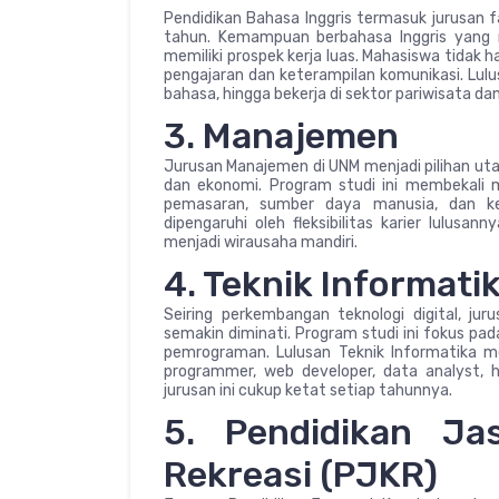
Pendidikan Bahasa Inggris termasuk jurusan 
tahun. Kemampuan berbahasa Inggris yang m
memiliki prospek kerja luas. Mahasiswa tidak
pengajaran dan keterampilan komunikasi. Lulu
bahasa, hingga bekerja di sektor pariwisata da
3. Manajemen
Jurusan Manajemen di UNM menjadi pilihan uta
dan ekonomi. Program studi ini membekal
pemasaran, sumber daya manusia, dan ke
dipengaruhi oleh fleksibilitas karier lulusan
menjadi wirausaha mandiri.
4. Teknik Informati
Seiring perkembangan teknologi digital, jur
semakin diminati. Program studi ini fokus pa
pemrograman. Lulusan Teknik Informatika mem
programmer, web developer, data analyst, h
jurusan ini cukup ketat setiap tahunnya.
5. Pendidikan Ja
Rekreasi (PJKR)