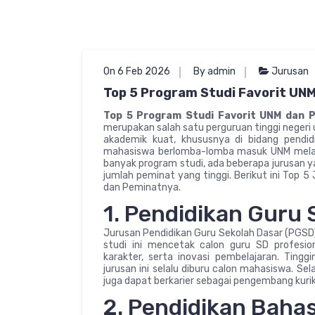
On 6 Feb 2026
By admin
Jurusan
Top 5 Program Studi Favorit UN
Top 5 Program Studi Favorit UNM dan P
merupakan salah satu perguruan tinggi negeri u
akademik kuat, khususnya di bidang pendid
mahasiswa berlomba-lomba masuk UNM melalui 
banyak program studi, ada beberapa jurusan ya
jumlah peminat yang tinggi. Berikut ini Top 5
dan Peminatnya.
1. Pendidikan Guru
Jurusan Pendidikan Guru Sekolah Dasar (PGSD)
studi ini mencetak calon guru SD profes
karakter, serta inovasi pembelajaran. Ting
jurusan ini selalu diburu calon mahasiswa. S
juga dapat berkarier sebagai pengembang kuri
2. Pendidikan Bahas