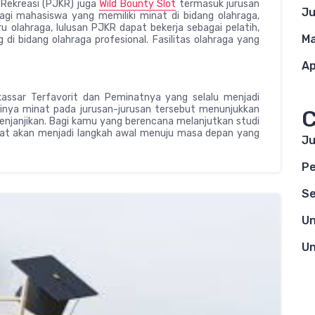
 Rekreasi (PJKR) juga
Wild Bounty Slot
termasuk jurusan
Ju
bagi mahasiswa yang memiliki minat di bidang olahraga,
u olahraga, lulusan PJKR dapat bekerja sebagai pelatih,
Ma
di bidang olahraga profesional. Fasilitas olahraga yang
Ap
kassar Terfavorit dan Peminatnya yang selalu menjadi
ginya minat pada jurusan-jurusan tersebut menunjukkan
C
menjanjikan. Bagi kamu yang berencana melanjutkan studi
akat akan menjadi langkah awal menuju masa depan yang
Ju
Pe
Se
Un
Un