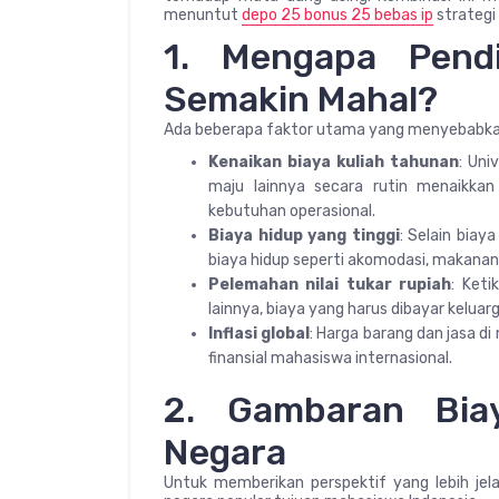
menuntut
depo 25 bonus 25 bebas ip
strategi
1. Mengapa Pendi
Semakin Mahal?
Ada beberapa faktor utama yang menyebabkan bi
Kenaikan biaya kuliah tahunan
: Uni
maju lainnya secara rutin menaikkan
kebutuhan operasional.
Biaya hidup yang tinggi
: Selain biay
biaya hidup seperti akomodasi, makanan,
Pelemahan nilai tukar rupiah
: Ket
lainnya, biaya yang harus dibayar kelua
Inflasi global
: Harga barang dan jasa d
finansial mahasiswa internasional.
2. Gambaran Biay
Negara
Untuk memberikan perspektif yang lebih jelas