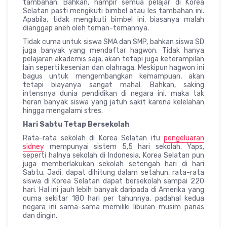
tambahan. Bahkan, hampir semua pelajar di Korea
Selatan pasti mengikuti bimbel atau les tambahan ini.
Apabila, tidak mengikuti bimbel ini, biasanya malah
dianggap aneh oleh teman-temannya.
Tidak cuma untuk siswa SMA dan SMP, bahkan siswa SD
juga banyak yang mendaftar hagwon. Tidak hanya
pelajaran akademis saja, akan tetapi juga keterampilan
lain seperti kesenian dan olahraga. Meskipun hagwon ini
bagus untuk mengembangkan kemampuan, akan
tetapi biayanya sangat mahal. Bahkan, saking
intensnya dunia pendidikan di negara ini, maka tak
heran banyak siswa yang jatuh sakit karena kelelahan
hingga mengalami stres.
Hari Sabtu Tetap Bersekolah
Rata-rata sekolah di Korea Selatan itu
pengeluaran
sidney
mempunyai sistem 5,5 hari sekolah. Yaps,
seperti halnya sekolah di Indonesia, Korea Selatan pun
juga memberlakukan sekolah setengah hari di hari
Sabtu. Jadi, dapat dihitung dalam setahun, rata-rata
siswa di Korea Selatan dapat bersekolah sampai 220
hari. Hal ini jauh lebih banyak daripada di Amerika yang
cuma sekitar 180 hari per tahunnya, padahal kedua
negara ini sama-sama memiliki liburan musim panas
dan dingin.