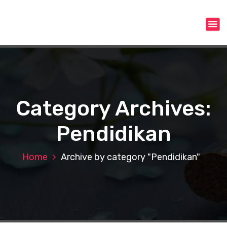
S
k
i
p
t
o
c
o
n
Category Archives:
t
e
Pendidikan
n
t
Home
Archive by category "Pendidikan"