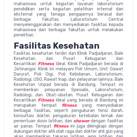
mahasiswa untuk kegiatan layanan laboratorium
pendidikan serta kegiatan pelatihan internal dan
eksternal yang tenaga pengajarnya berasal dari
berbagai fakultas. Laboratorium Central
menyelenggarakan dan menyediakan fasilitas kepada
mahasiswa dari berbagai fakultas untuk melakukan
penelitian.
Fasilitas Kesehatan
Fasilitas kesehatan terdiri dari Klinik Padjadjaran, Bale
Kesehatan, dan Pusat Kebugaran dan
Kecantikan
Fitness
Ideal. Klinik Padjadjaran berada di
Jatinangor. Klinik ini melayani Poli Umum, Unit Gawat
Darurat, Poli Gigi, Poli Kebidanan, Laboratorium,
Radiologi, USG, Rawat Inap, dan pelayanan lainnya. Bale
Kesehatan Unpad berada di Bandung. Tempat ini
memberikan pelayanan Spesialis, Laboratorium,
Radiologi, dan Obat-obatan. Pusat Kebugaran dan
Kecantikan
Fitness
Ideal yang berada di Bandung ini
merupakan tempat
fitness
yang menyediakan
berbagai fasilitas, seperti pengukuran tensi darah,
konsultasi dokter, pengukuran ketebalan lemak dan
penentuan dosis latihan, dan
shower
dengan fasilitas
air panas. Tempat
fitness
ini juga dilengkapi dengan
dukungan dokter ahli olah raga dan dokter ahli gizi yang
akan memberikan takaran latihan, jenis latihan, dan