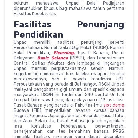
seluruh mahasiswa Unpad. Bale Padjajaran
diperuntukkan khusus bagi mahasiswa tahun pertama
Fakultas Kedokteran.
Fasilitas Penunjang
Pendidikan
Unpad memiliki fasilitas penunjang, seperti
Perpustakaan, Rumah Sakit Gigi Mulut (RSGM), Rumah
Sakit Pendidikan,
Elearning,
Pusat Bahasa, Pusat
Pelayanan
Basic Science
(PPSB), dan Laboratorium
Central. Setiap fakultas dan lembaga di lingkungan
Unpad memiliki perpustakaannya sendiri. Namun,
kegiatan pembinaannya, baik koleksi maupun tenaga
pustakawannya, ada di bawah koordinasi UPT
Perpustakaan yang berada di Jatinangor. RSGM Unpad
melayani pengobatan gigi umum dan spesifik kepada
masyarakat. RSGM ini terdiri dari 240 Dental Unit, 8
tempat tidur rawat inap, dan pelayanan di 19 instalasi.
Pusat Bahasa yang berada di Fakultas Ilmu
slot demo
Budaya (FIB) menyediakan layanan kursus bahasa
Inggris, Perancis, Jepang, Jerman, Belanda, Rusia, Italia,
dan Arab. Selain itu, Pusat Bahasa juga menyediakan
jasa konsultasi kebahasaan, penyuntingan,
penerjemahan, dan tes kemahiran bahasa. PPBS
memiliki fasilitas memadai yang dapat digunakan