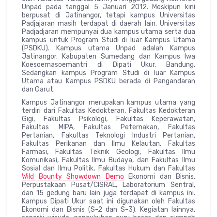
Unpad pada tanggal 5 Januari 2012. Meskipun kini
berpusat di Jatinangor, tetapi kampus Universitas
Padjajaran masih terdapat di daerah lain. Universitas
Padjadjaran mempunyai dua kampus utama serta dua
kampus untuk Program Studi di luar Kampus Utama
(PSDKU). Kampus utama Unpad adalah Kampus
Jatinangor, Kabupaten Sumedang dan Kampus Iwa
Koesoemasoemantri di Dipati Ukur, Bandung.
Sedangkan kampus Program Studi di luar Kampus
Utama atau Kampus PSDKU berada di Pangandaran
dan Garut.
Kampus Jatinangor merupakan kampus utama yang
terdiri dari Fakultas Kedokteran, Fakultas Kedokteran
Gigi, Fakultas Psikologi, Fakultas Keperawatan,
Fakultas MIPA, Fakultas Peternakan, Fakultas
Pertanian, Fakultas Teknologi Industri Pertanian,
Fakultas Perikanan dan Ilmu Kelautan, Fakultas
Farmasi, Fakultas Teknik Geologi, Fakultas Ilmu
Komunikasi, Fakultas Ilmu Budaya, dan Fakultas Ilmu
Sosial dan Ilmu Politik, Fakultas Hukum dan Fakultas
Wild Bounty Showdown Demo
Ekonomi dan Bisnis.
Perpustakaan Pusat/CISRAL, Laboratorium Sentral,
dan 15 gedung baru lain juga terdapat di kampus ini.
Kampus Dipati Ukur saat ini digunakan oleh Fakultas
Ekonomi dan Bisnis (S-2 dan S-3). Kegiatan lainnya,