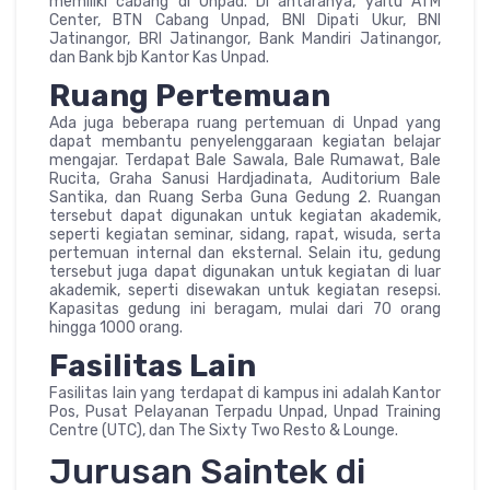
memiliki cabang di Unpad. Di antaranya, yaitu ATM
Center, BTN Cabang Unpad, BNI Dipati Ukur, BNI
Jatinangor, BRI Jatinangor, Bank Mandiri Jatinangor,
dan Bank bjb Kantor Kas Unpad.
Ruang Pertemuan
Ada juga beberapa ruang pertemuan di Unpad yang
dapat membantu penyelenggaraan kegiatan belajar
mengajar. Terdapat Bale Sawala, Bale Rumawat, Bale
Rucita, Graha Sanusi Hardjadinata, Auditorium Bale
Santika, dan Ruang Serba Guna Gedung 2. Ruangan
tersebut dapat digunakan untuk kegiatan akademik,
seperti kegiatan seminar, sidang, rapat, wisuda, serta
pertemuan internal dan eksternal. Selain itu, gedung
tersebut juga dapat digunakan untuk kegiatan di luar
akademik, seperti disewakan untuk kegiatan resepsi.
Kapasitas gedung ini beragam, mulai dari 70 orang
hingga 1000 orang.
Fasilitas Lain
Fasilitas lain yang terdapat di kampus ini adalah Kantor
Pos, Pusat Pelayanan Terpadu Unpad, Unpad Training
Centre (UTC), dan The Sixty Two Resto & Lounge.
Jurusan Saintek di