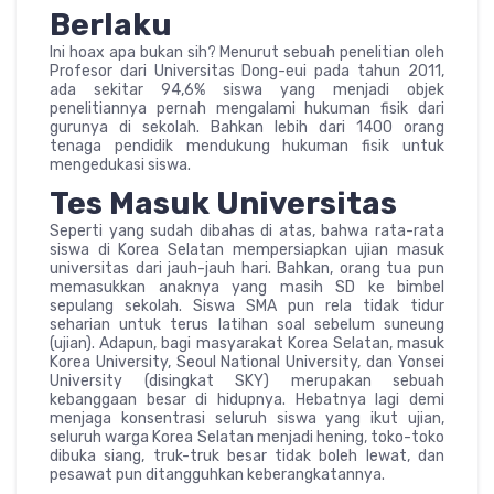
Berlaku
Ini hoax apa bukan sih? Menurut sebuah penelitian oleh
Profesor dari Universitas Dong-eui pada tahun 2011,
ada sekitar 94,6% siswa yang menjadi objek
penelitiannya pernah mengalami hukuman fisik dari
gurunya di sekolah. Bahkan lebih dari 1400 orang
tenaga pendidik mendukung hukuman fisik untuk
mengedukasi siswa.
Tes Masuk Universitas
Seperti yang sudah dibahas di atas, bahwa rata-rata
siswa di Korea Selatan mempersiapkan ujian masuk
universitas dari jauh-jauh hari. Bahkan, orang tua pun
memasukkan anaknya yang masih SD ke bimbel
sepulang sekolah. Siswa SMA pun rela tidak tidur
seharian untuk terus latihan soal sebelum suneung
(ujian). Adapun, bagi masyarakat Korea Selatan, masuk
Korea University, Seoul National University, dan Yonsei
University (disingkat SKY) merupakan sebuah
kebanggaan besar di hidupnya. Hebatnya lagi demi
menjaga konsentrasi seluruh siswa yang ikut ujian,
seluruh warga Korea Selatan menjadi hening, toko-toko
dibuka siang, truk-truk besar tidak boleh lewat, dan
pesawat pun ditangguhkan keberangkatannya.