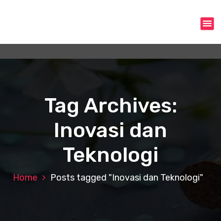
S
k
i
p
t
o
c
o
n
Tag Archives:
t
e
Inovasi dan
n
t
Teknologi
Home
Posts tagged "Inovasi dan Teknologi"