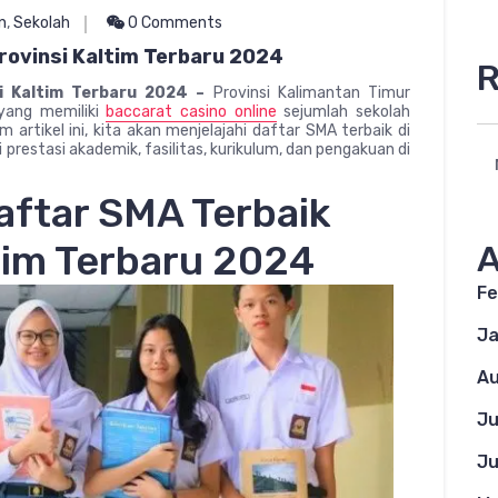
n
,
Sekolah
0 Comments
rovinsi Kaltim Terbaru 2024
R
si Kaltim Terbaru 2024 –
Provinsi Kalimantan Timur
 yang memiliki
baccarat casino online
sejumlah sekolah
 artikel ini, kita akan menjelajahi daftar SMA terbaik di
i prestasi akademik, fasilitas, kurikulum, dan pengakuan di
aftar SMA Terbaik
tim Terbaru 2024
A
Fe
Ja
Au
Ju
Ju