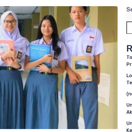
S
R
To
Pr
Lo
Te
(n
Un
Ak
Un
Ke