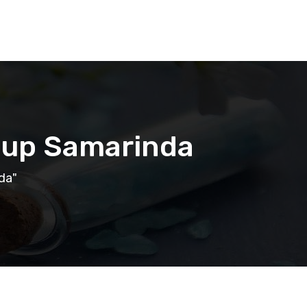
usup Samarinda
da"