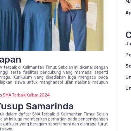
Ma
Ap
C
Ju
Pe
papan
Se
 terbaik di Kalimantan Timur. Sekolah ini dikenal dengan
nggi serta fasilitas pendukung yang memadai seperti
Un
ahraga. Kurikulum yang disediakan juga mengacu pada
siapkan siswa untuk menghadapi ujian nasional maupun
Un
as SMA Terbaik Kalbar 2024
 Yusup Samarinda
k dalam daftar SMA terbaik di Kalimantan Timur. Selain
ekolah ini juga memberikan perhatian pada pengembangan
strakurikuler yang beragam seperti seni dan olahraga turut
 siswa.