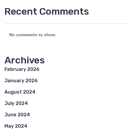
Recent Comments
No comments to show.
Archives
February 2026
January 2026
August 2024
July 2024
June 2024
May 2024