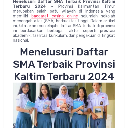
Menelusuri Daftar SMA Terbaik Provinsi Kaltim
Terbaru 2024 –
Provinsi Kalimantan Timur
merupakan salah satu wilayah di Indonesia yang
memiliki
baccarat casino online
sejumlah sekolah
menengah atas (SMA) berkualitas tinggi. Dalam artikel
ini, kita akan menjelajahi daftar SMA terbaik di provinsi
ini berdasarkan berbagai faktor seperti prestasi
akademik, fasilitas, kurikulum, dan pengakuan di tingkat
nasional.
Menelusuri Daftar
SMA Terbaik Provinsi
Kaltim Terbaru 2024