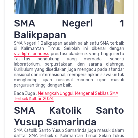
SMA Negeri 1
Balikpapan
SMA Negeri 1 Balikpapan adalah salah satu SMA terbaik
di Kalimantan Timur. Sekolah ini dikenal dengan
starlight princess
prestasi akademik yang tinggi serta
fasilitas pendukung yang memadai seperti
laboratorium, perpustakaan, dan sarana olahraga.
Kurikulum yang disediakan juga mengacu pada standar
nasional dan internasional, mempersiapkan siswa untuk
menghadapi ujian nasional maupun ujian masuk
perguruan tinggi dengan baik.
Baca Juga :
Melangkah Unggul: Mengenal Sekilas SMA
Terbaik Kalbar 2024
SMA Katolik Santo
Yusup Samarinda
SMA Katolik Santo Yusup Samarinda juga masuk dalam
daftar SMA terbaik di Kalimantan Timur. Selain fokus