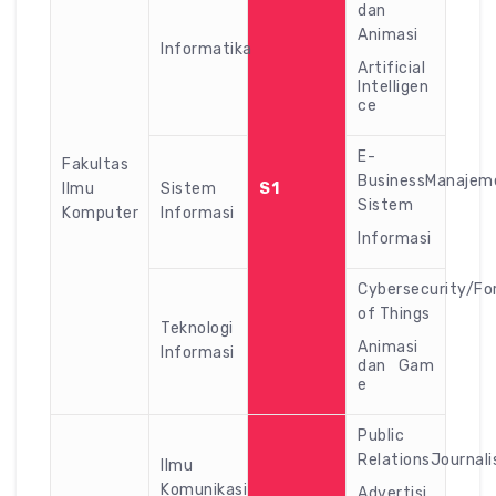
dan
Animasi
Informatika
Artificial
Intelligen
ce
E-
Fakultas
BusinessManajem
Ilmu
Sistem
S1
Sistem
Komputer
Informasi
Informasi
Cybersecurity/Fo
of Things
Teknologi
Animasi
Informasi
dan Gam
e
Public
RelationsJournali
Ilmu
Komunikasi
Advertisi