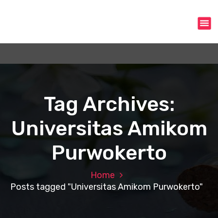
S
k
i
p
t
o
c
o
n
Tag Archives:
t
e
Universitas Amikom
n
t
Purwokerto
Home
Posts tagged "Universitas Amikom Purwokerto"