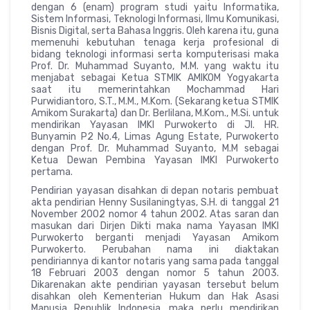
dengan 6 (enam) program studi yaitu Informatika,
Sistem Informasi, Teknologi Informasi, Ilmu Komunikasi,
Bisnis Digital, serta Bahasa Inggris. Oleh karena itu, guna
memenuhi kebutuhan tenaga kerja profesional di
bidang teknologi informasi serta komputerisasi maka
Prof. Dr. Muhammad Suyanto, M.M. yang waktu itu
menjabat sebagai Ketua STMIK AMIKOM Yogyakarta
saat itu memerintahkan Mochammad Hari
Purwidiantoro, S.T., M.M., M.Kom. (Sekarang ketua STMIK
Amikom Surakarta) dan Dr. Berlilana, M.Kom., M.Si. untuk
mendirikan Yayasan IMKI Purwokerto di Jl. HR.
Bunyamin P2 No.4, Limas Agung Estate, Purwokerto
dengan Prof. Dr. Muhammad Suyanto, M.M sebagai
Ketua Dewan Pembina Yayasan IMKI Purwokerto
pertama.
Pendirian yayasan disahkan di depan notaris pembuat
akta pendirian Henny Susilaningtyas, S.H. di tanggal 21
November 2002 nomor 4 tahun 2002. Atas saran dan
masukan dari Dirjen Dikti maka nama Yayasan IMKI
Purwokerto berganti menjadi Yayasan Amikom
Purwokerto. Perubahan nama ini diaktakan
pendiriannya di kantor notaris yang sama pada tanggal
18 Februari 2003 dengan nomor 5 tahun 2003.
Dikarenakan akte pendirian yayasan tersebut belum
disahkan oleh Kementerian Hukum dan Hak Asasi
Manusia Republik Indonesia, maka perlu mendirikan