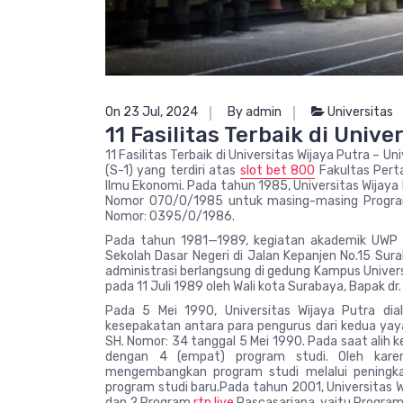
On 23 Jul, 2024
By admin
Universitas
11 Fasilitas Terbaik di Unive
11 Fasilitas Terbaik di Universitas Wijaya Putra –
(S-1) yang terdiri atas
slot bet 800
Fakultas Pertan
Ilmu Ekonomi. Pada tahun 1985, Universitas Wija
Nomor 070/0/1985 untuk masing-masing Progra
Nomor: 0395/O/1986.
Pada tahun 1981—1989, kegiatan akademik UWP 
Sekolah Dasar Negeri di Jalan Kepanjen No.15 Sur
administrasi berlangsung di gedung Kampus Univer
pada 11 Juli 1989 oleh Wali kota Surabaya, Bapak dr.
Pada 5 Mei 1990, Universitas Wijaya Putra di
kesepakatan antara para pengurus dari kedua yay
SH. Nomor: 34 tanggal 5 Mei 1990. Pada saat alih ke
dengan 4 (empat) program studi. Oleh kar
mengembangkan program studi melalui peningk
program studi baru.Pada tahun 2001, Universitas W
dan 2 Program
rtp live
Pascasarjana, yaitu Program 