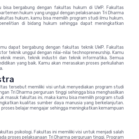
 bisa bergabung dengan fakultas hukum di UWP. Fakultas
departemen hukum yang unggul dengan pelaksanaan Tri Dharma
 fakultas hukum, kamu bisa memilih program studi ilmu hukum.
 penelitian di bidang hukum sehingga dapat meningkatkan
amu dapat bergabung dengan fakultas teknik UWP. Fakultas
ktor teknik unggul dengan nilai-nilai technopreneurship. Kamu
knik mesin, teknik industri dan teknik informatika. Semua
endidikan yang baik. Kamu akan merasakan proses perkuliahan
a.
stra
ltas tersebut memiliki visi untuk menyediakan program studi
angan Tri Dharma perguruan tinggi sehingga bisa menghasilkan
ntuk masuk fakultas ini, maka kamu bisa memilih program studi
ingkatkan kualitas sumber daya manusia yang berkelanjutan.
as proses belajar mengajar sehingga meningkatkan kemampuan
ltas psikologi. Fakultas ini memiliki visi untuk menjadi salah
pada proses pelaksanaan Tri Dharma perguruan tinggi. Program