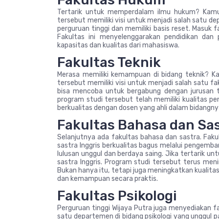
Tertarik untuk memperdalam ilmu hukum? Kamu
tersebut memiliki visi untuk menjadi salah satu 
perguruan tinggi dan memiliki basis reset. Masuk
Fakultas ini menyelenggarakan pendidikan dan
kapasitas dan kualitas dari mahasiswa.
Fakultas Teknik
Merasa memiliki kemampuan di bidang teknik? K
tersebut memiliki visi untuk menjadi salah satu fa
bisa mencoba untuk bergabung dengan jurusan te
program studi tersebut telah memiliki kualitas p
berkualitas dengan dosen yang ahli dalam bidangny
Fakultas Bahasa dan Sa
Selanjutnya ada fakultas bahasa dan sastra. Faku
sastra Inggris berkualitas bagus melalui pengemb
lulusan unggul dan berdaya saing. Jika tertarik u
sastra Inggris. Program studi tersebut terus men
Bukan hanya itu, tetapi juga meningkatkan kualit
dan kemampuan secara praktis.
Fakultas Psikologi
Perguruan tinggi Wijaya Putra juga menyediakan faku
satu departemen di bidang psikologi yang unggul 