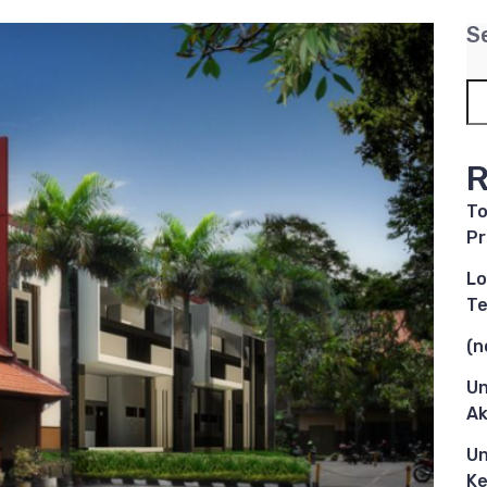
S
R
To
Pr
Lo
Te
(n
Un
Ak
Un
Ke