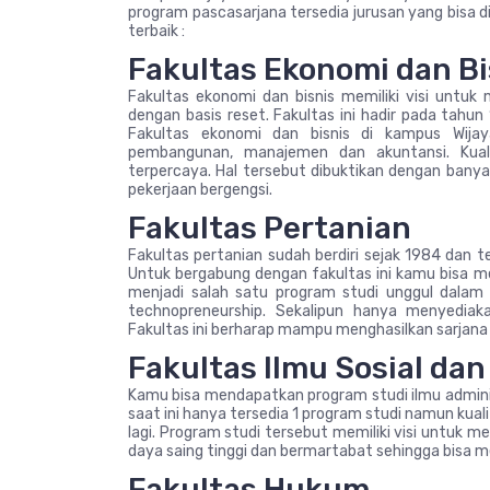
program pascasarjana tersedia jurusan yang bisa di
terbaik :
Fakultas Ekonomi dan Bi
Fakultas ekonomi dan bisnis memiliki visi untuk
dengan basis reset. Fakultas ini hadir pada tahu
Fakultas ekonomi dan bisnis di kampus Wija
pembangunan, manajemen dan akuntansi. Kuali
terpercaya. Hal tersebut dibuktikan dengan bany
pekerjaan bergengsi.
Fakultas Pertanian
Fakultas pertanian sudah berdiri sejak 1984 dan
Untuk bergabung dengan fakultas ini kamu bisa memi
menjadi salah satu program studi unggul dalam 
technopreneurship. Sekalipun hanya menyedia
Fakultas ini berharap mampu menghasilkan sarjana
Fakultas Ilmu Sosial dan 
Kamu bisa mendapatkan program studi ilmu administr
saat ini hanya tersedia 1 program studi namun kuali
lagi. Program studi tersebut memiliki visi untuk me
daya saing tinggi dan bermartabat sehingga bisa 
Fakultas Hukum