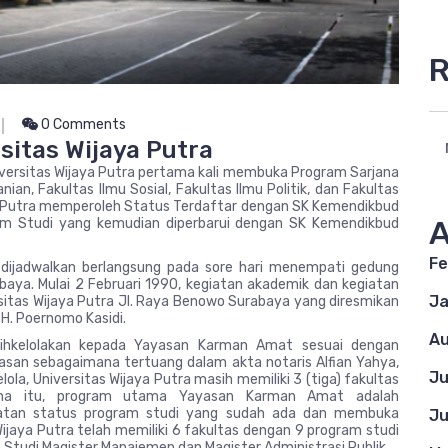
R
0 Comments
rsitas Wijaya Putra
 Universitas Wijaya Putra pertama kali membuka Program Sarjana
ian, Fakultas Ilmu Sosial, Fakultas Ilmu Politik, dan Fakultas
ya Putra memperoleh Status Terdaftar dengan SK Kemendikbud
A
m Studi yang kemudian diperbarui dengan SK Kemendikbud
Fe
dijadwalkan berlangsung pada sore hari menempati gedung
abaya. Mulai 2 Februari 1990, kegiatan akademik dan kegiatan
Ja
sitas Wijaya Putra Jl. Raya Benowo Surabaya yang diresmikan
 H. Poernomo Kasidi.
Au
alihkelolakan kepada Yayasan Karman Amat sesuai dengan
asan sebagaimana tertuang dalam akta notaris Alfian Yahya,
Ju
lola, Universitas Wijaya Putra masih memiliki 3 (tiga) fakultas
ena itu, program utama Yayasan Karman Amat adalah
atan status program studi yang sudah ada dan membuka
Ju
ijaya Putra telah memiliki 6 fakultas dengan 9 program studi
Studi Magister Manajemen dan Magister Administrasi Publik.