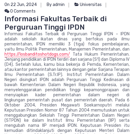
On 22 Jun, 2024
By admin
Universitas
0 Comments
Informasi Fakultas Terbaik di
Perguruan Tinggi IPDN
Informasi Fakultas Terbaik di Perguruan Tinggi IPDN – IPDN
adalah sekolah ikatan dinas yang berfokus pada ilmu
pemerintahan, IPDN memiliki 3 (tiga) fokus pembelajaran,
yaitu Ilmu Politik Pemerintahan, Manajemen Pemerintahan, dan
https://losbanditoshotdogs.com/
Tata Hukum Pemerintahan.
Jenjang pendidikan di IPDN terdiri dari sarjana (S1) dan Diploma IV
(D4). Setelah lulus, kamu bisa bekerja di Pemda, Kementerian,
atau kantor pemerintahan lainnya dengan gelar Sarjana Terapan
Ilmu Pemerintahan (S.Tr.IP). Institut Pemerintahan Dalam
Negeri disingkat IPDN adalah Perguruan Tinggi Kedinasan di
bawah Kementerian Dalam Negeri Republik Indonesia, yang
menyelenggarakan pendidikan tinggi kepamongprajaan dan
menyiapkan kader pemerintahan dalam negeri di
lingkungan pemerintah pusat dan pemerintah daerah. Pada 6
Oktober 2004, Presiden Megawati Soekarnoputri melalui
Keputusan Presiden Nomor 87 Tahun 2004 memutuskan untuk
menggabungkan Sekolah Tinggi Pemerintahan Dalam Negeri
(STPDN) ke dalam Institut Ilmu Pemerintahan (IIP) serta
mengubah nama IIP menjadi IPDN. Keputusan Presiden itu
kemudian ditindaklanjuti dengan Keputusan Menteri Dalam