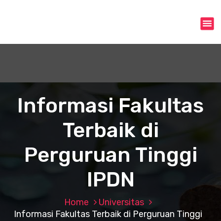
S
k
i
p
t
o
c
o
n
Informasi Fakultas
t
e
Terbaik di
n
t
Perguruan Tinggi
IPDN
Home
Universitas
Informasi Fakultas Terbaik di Perguruan Tinggi