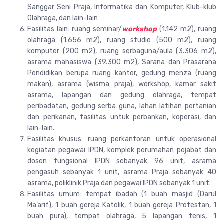
Sanggar Seni Praja, Informatika dan Komputer, Klub-klub
Olahraga, dan lain-lain
Fasilitas lain: ruang seminar/
workshop
(1.142 m2), ruang
olahraga (1.656 m2), ruang studio (500 m2), ruang
komputer (200 m2), ruang serbaguna/aula (3.306 m2),
asrama mahasiswa (39.300 m2), Sarana dan Prasarana
Pendidikan berupa ruang kantor, gedung menza (ruang
makan), asrama (wisma praja), workshop, kamar sakit
asrama, lapangan dan gedung olahraga, tempat
peribadatan, gedung serba guna, lahan latihan pertanian
dan perikanan, fasilitas untuk perbankan, koperasi, dan
lain-lain.
Fasilitas khusus: ruang perkantoran untuk operasional
kegiatan pegawai IPDN, komplek perumahan pejabat dan
dosen fungsional IPDN sebanyak 96 unit, asrama
pengasuh sebanyak 1 unit, asrama Praja sebanyak 40
asrama, poliklinik Praja dan pegawai IPDN sebanyak 1 unit.
Fasilitas umum: tempat ibadah (1 buah masjid (Darul
Ma’arif), 1 buah gereja Katolik, 1 buah gereja Protestan, 1
buah pura), tempat olahraga, 5 lapangan tenis, 1