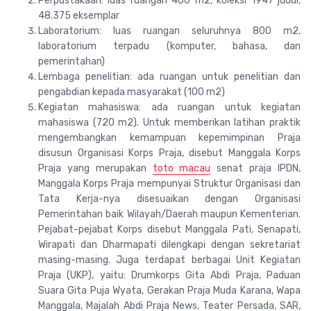
Perpustakaan: luas ruangan 400 m2, koleksi 1947 judul,
48.375 eksemplar
Laboratorium: luas ruangan seluruhnya 800 m2,
laboratorium terpadu (komputer, bahasa, dan
pemerintahan)
Lembaga penelitian: ada ruangan untuk penelitian dan
pengabdian kepada masyarakat (100 m2)
Kegiatan mahasiswa: ada ruangan untuk kegiatan
mahasiswa (720 m2). Untuk memberikan latihan praktik
mengembangkan kemampuan kepemimpinan Praja
disusun Organisasi Korps Praja, disebut Manggala Korps
Praja yang merupakan
toto macau
senat praja IPDN,
Manggala Korps Praja mempunyai Struktur Organisasi dan
Tata Kerja-nya disesuaikan dengan Organisasi
Pemerintahan baik Wilayah/Daerah maupun Kementerian.
Pejabat-pejabat Korps disebut Manggala Pati, Senapati,
Wirapati dan Dharmapati dilengkapi dengan sekretariat
masing-masing. Juga terdapat berbagai Unit Kegiatan
Praja (UKP), yaitu: Drumkorps Gita Abdi Praja, Paduan
Suara Gita Puja Wyata, Gerakan Praja Muda Karana, Wapa
Manggala, Majalah Abdi Praja News, Teater Persada, SAR,