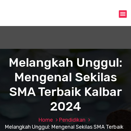
S
k
i
p
t
o
c
o
n
Melangkah Unggul:
t
e
Mengenal Sekilas
n
t
SMA Terbaik Kalbar
2024
Home
Pendidikan
Melangkah Unggul: Mengenal Sekilas SMA Terbaik