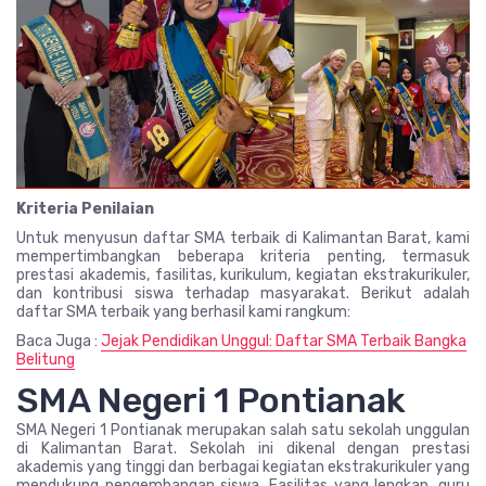
Kriteria Penilaian
Untuk menyusun daftar SMA terbaik di Kalimantan Barat, kami
mempertimbangkan beberapa kriteria penting, termasuk
prestasi akademis, fasilitas, kurikulum, kegiatan ekstrakurikuler,
dan kontribusi siswa terhadap masyarakat. Berikut adalah
daftar SMA terbaik yang berhasil kami rangkum:
Baca Juga :
Jejak Pendidikan Unggul: Daftar SMA Terbaik Bangka
Belitung
SMA Negeri 1 Pontianak
SMA Negeri 1 Pontianak merupakan salah satu sekolah unggulan
di Kalimantan Barat. Sekolah ini dikenal dengan prestasi
akademis yang tinggi dan berbagai kegiatan ekstrakurikuler yang
mendukung pengembangan siswa. Fasilitas yang lengkap, guru