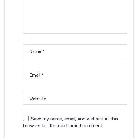
Name
*
Email
*
Website
Save my name, email, and website in this
browser for the next time I comment.