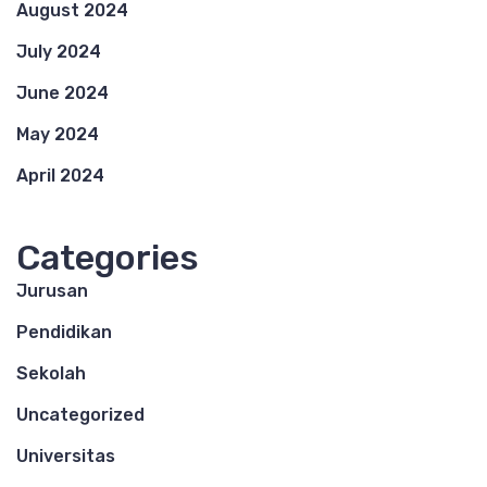
August 2024
July 2024
June 2024
May 2024
April 2024
Categories
Jurusan
Pendidikan
Sekolah
Uncategorized
Universitas