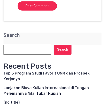
Search
Search
Recent Posts
Top 5 Program Studi Favorit UNM dan Prospek
Kerjanya
Lonjakan Biaya Kuliah Internasional di Tengah
Melemahnya Nilai Tukar Rupiah
(no title)