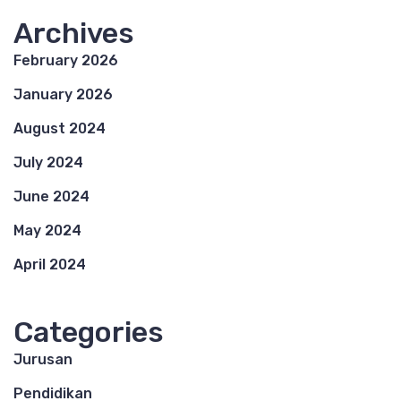
Archives
February 2026
January 2026
August 2024
July 2024
June 2024
May 2024
April 2024
Categories
Jurusan
Pendidikan