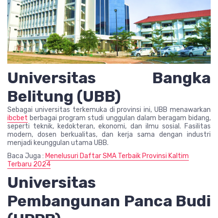
Universitas Bangka
Belitung (UBB)
Sebagai universitas terkemuka di provinsi ini, UBB menawarkan
ibcbet
berbagai program studi unggulan dalam beragam bidang,
seperti teknik, kedokteran, ekonomi, dan ilmu sosial. Fasilitas
modern, dosen berkualitas, dan kerja sama dengan industri
menjadi keunggulan utama UBB.
Baca Juga :
Menelusuri Daftar SMA Terbaik Provinsi Kaltim
Terbaru 2024
Universitas
Pembangunan Panca Budi