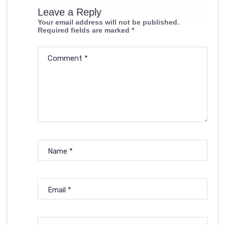
Leave a Reply
Your email address will not be published.
Required fields are marked
*
Comment
*
Name
*
Email
*