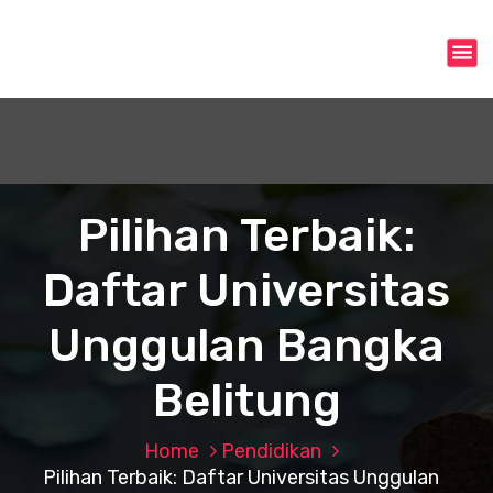
S
k
i
p
t
o
c
o
n
Pilihan Terbaik:
t
e
Daftar Universitas
n
t
Unggulan Bangka
Belitung
Home
Pendidikan
Pilihan Terbaik: Daftar Universitas Unggulan