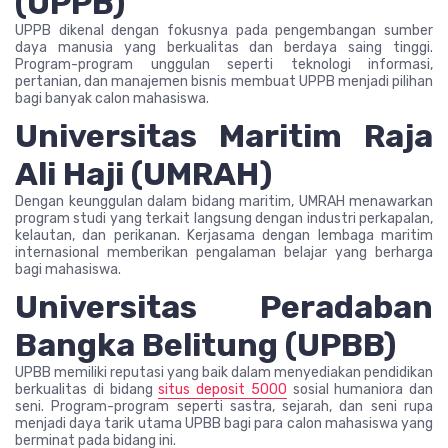
(UPPB)
UPPB dikenal dengan fokusnya pada pengembangan sumber
daya manusia yang berkualitas dan berdaya saing tinggi.
Program-program unggulan seperti teknologi informasi,
pertanian, dan manajemen bisnis membuat UPPB menjadi pilihan
bagi banyak calon mahasiswa.
Universitas Maritim Raja
Ali Haji (UMRAH)
Dengan keunggulan dalam bidang maritim, UMRAH menawarkan
program studi yang terkait langsung dengan industri perkapalan,
kelautan, dan perikanan. Kerjasama dengan lembaga maritim
internasional memberikan pengalaman belajar yang berharga
bagi mahasiswa.
Universitas Peradaban
Bangka Belitung (UPBB)
UPBB memiliki reputasi yang baik dalam menyediakan pendidikan
berkualitas di bidang
situs deposit 5000
sosial humaniora dan
seni. Program-program seperti sastra, sejarah, dan seni rupa
menjadi daya tarik utama UPBB bagi para calon mahasiswa yang
berminat pada bidang ini.