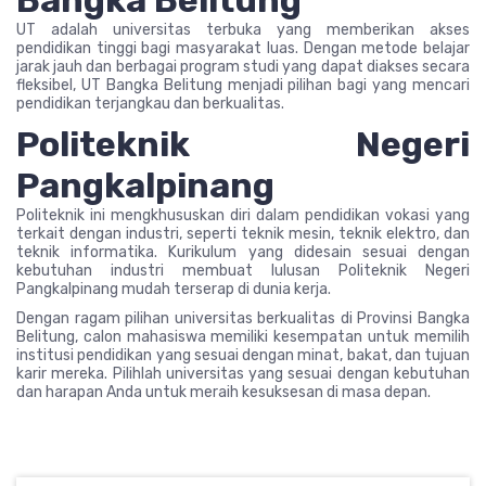
UT adalah universitas terbuka yang memberikan akses
pendidikan tinggi bagi masyarakat luas. Dengan metode belajar
jarak jauh dan berbagai program studi yang dapat diakses secara
fleksibel, UT Bangka Belitung menjadi pilihan bagi yang mencari
pendidikan terjangkau dan berkualitas.
Politeknik Negeri
Pangkalpinang
Politeknik ini mengkhususkan diri dalam pendidikan vokasi yang
terkait dengan industri, seperti teknik mesin, teknik elektro, dan
teknik informatika. Kurikulum yang didesain sesuai dengan
kebutuhan industri membuat lulusan Politeknik Negeri
Pangkalpinang mudah terserap di dunia kerja.
Dengan ragam pilihan universitas berkualitas di Provinsi Bangka
Belitung, calon mahasiswa memiliki kesempatan untuk memilih
institusi pendidikan yang sesuai dengan minat, bakat, dan tujuan
karir mereka. Pilihlah universitas yang sesuai dengan kebutuhan
dan harapan Anda untuk meraih kesuksesan di masa depan.