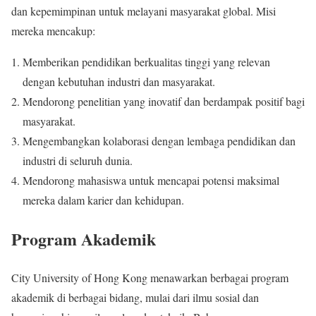
dan kepemimpinan untuk melayani masyarakat global. Misi
mereka mencakup:
Memberikan pendidikan berkualitas tinggi yang relevan
dengan kebutuhan industri dan masyarakat.
Mendorong penelitian yang inovatif dan berdampak positif bagi
masyarakat.
Mengembangkan kolaborasi dengan lembaga pendidikan dan
industri di seluruh dunia.
Mendorong mahasiswa untuk mencapai potensi maksimal
mereka dalam karier dan kehidupan.
Program Akademik
City University of Hong Kong menawarkan berbagai program
akademik di berbagai bidang, mulai dari ilmu sosial dan