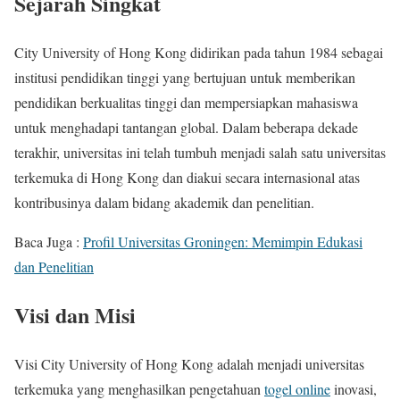
Sejarah Singkat
City University of Hong Kong didirikan pada tahun 1984 sebagai
institusi pendidikan tinggi yang bertujuan untuk memberikan
pendidikan berkualitas tinggi dan mempersiapkan mahasiswa
untuk menghadapi tantangan global. Dalam beberapa dekade
terakhir, universitas ini telah tumbuh menjadi salah satu universitas
terkemuka di Hong Kong dan diakui secara internasional atas
kontribusinya dalam bidang akademik dan penelitian.
Baca Juga :
Profil Universitas Groningen: Memimpin Edukasi
dan Penelitian
Visi dan Misi
Visi City University of Hong Kong adalah menjadi universitas
terkemuka yang menghasilkan pengetahuan
togel online
inovasi,