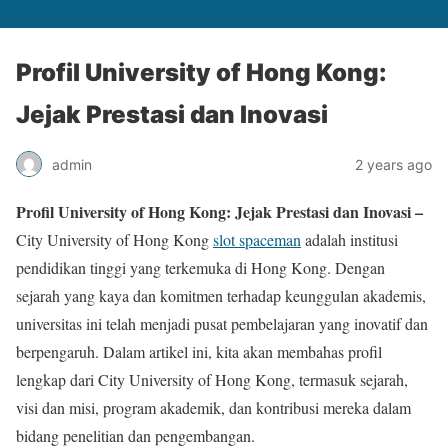
Profil University of Hong Kong:
Jejak Prestasi dan Inovasi
admin
2 years ago
Profil University of Hong Kong: Jejak Prestasi dan Inovasi –
City University of Hong Kong
slot spaceman
adalah institusi
pendidikan tinggi yang terkemuka di Hong Kong. Dengan
sejarah yang kaya dan komitmen terhadap keunggulan akademis,
universitas ini telah menjadi pusat pembelajaran yang inovatif dan
berpengaruh. Dalam artikel ini, kita akan membahas profil
lengkap dari City University of Hong Kong, termasuk sejarah,
visi dan misi, program akademik, dan kontribusi mereka dalam
bidang penelitian dan pengembangan.