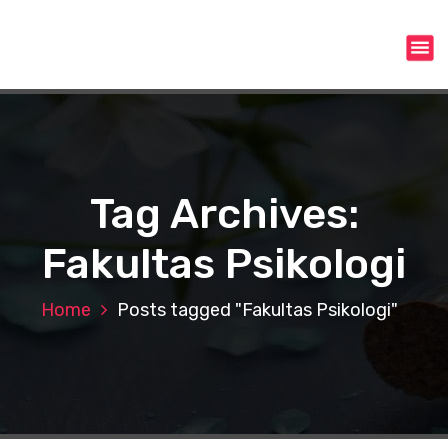
S
k
i
p
t
o
c
o
n
Tag Archives:
t
e
Fakultas Psikologi
n
t
Home
Posts tagged "Fakultas Psikologi"