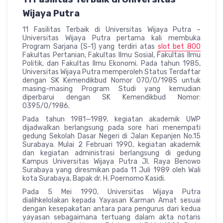
Wijaya Putra
11 Fasilitas Terbaik di Universitas Wijaya Putra –
Universitas Wijaya Putra pertama kali membuka
Program Sarjana (S-1) yang terdiri atas
slot bet 800
Fakultas Pertanian, Fakultas Ilmu Sosial, Fakultas Ilmu
Politik, dan Fakultas Ilmu Ekonomi. Pada tahun 1985,
Universitas Wijaya Putra memperoleh Status Terdaftar
dengan SK Kemendikbud Nomor 070/0/1985 untuk
masing-masing Program Studi yang kemudian
diperbarui dengan SK Kemendikbud Nomor:
0395/O/1986.
Pada tahun 1981—1989, kegiatan akademik UWP
dijadwalkan berlangsung pada sore hari menempati
gedung Sekolah Dasar Negeri di Jalan Kepanjen No.15
Surabaya. Mulai 2 Februari 1990, kegiatan akademik
dan kegiatan administrasi berlangsung di gedung
Kampus Universitas Wijaya Putra Jl. Raya Benowo
Surabaya yang diresmikan pada 11 Juli 1989 oleh Wali
kota Surabaya, Bapak dr. H. Poernomo Kasidi.
Pada 5 Mei 1990, Universitas Wijaya Putra
dialihkelolakan kepada Yayasan Karman Amat sesuai
dengan kesepakatan antara para pengurus dari kedua
yayasan sebagaimana tertuang dalam akta notaris