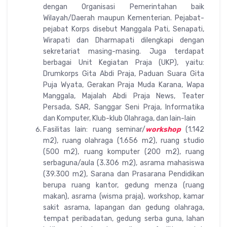
dengan Organisasi Pemerintahan baik
Wilayah/Daerah maupun Kementerian. Pejabat-
pejabat Korps disebut Manggala Pati, Senapati,
Wirapati dan Dharmapati dilengkapi dengan
sekretariat masing-masing. Juga terdapat
berbagai Unit Kegiatan Praja (UKP), yaitu:
Drumkorps Gita Abdi Praja, Paduan Suara Gita
Puja Wyata, Gerakan Praja Muda Karana, Wapa
Manggala, Majalah Abdi Praja News, Teater
Persada, SAR, Sanggar Seni Praja, Informatika
dan Komputer, Klub-klub Olahraga, dan lain-lain
Fasilitas lain: ruang seminar/
workshop
(1.142
m2), ruang olahraga (1.656 m2), ruang studio
(500 m2), ruang komputer (200 m2), ruang
serbaguna/aula (3.306 m2), asrama mahasiswa
(39.300 m2), Sarana dan Prasarana Pendidikan
berupa ruang kantor, gedung menza (ruang
makan), asrama (wisma praja), workshop, kamar
sakit asrama, lapangan dan gedung olahraga,
tempat peribadatan, gedung serba guna, lahan