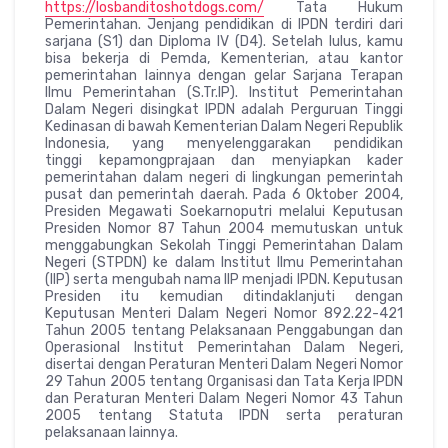
https://losbanditoshotdogs.com/
Tata Hukum
Pemerintahan. Jenjang pendidikan di IPDN terdiri dari
sarjana (S1) dan Diploma IV (D4). Setelah lulus, kamu
bisa bekerja di Pemda, Kementerian, atau kantor
pemerintahan lainnya dengan gelar Sarjana Terapan
Ilmu Pemerintahan (S.Tr.IP). Institut Pemerintahan
Dalam Negeri disingkat IPDN adalah Perguruan Tinggi
Kedinasan di bawah Kementerian Dalam Negeri Republik
Indonesia, yang menyelenggarakan pendidikan
tinggi kepamongprajaan dan menyiapkan kader
pemerintahan dalam negeri di lingkungan pemerintah
pusat dan pemerintah daerah. Pada 6 Oktober 2004,
Presiden Megawati Soekarnoputri melalui Keputusan
Presiden Nomor 87 Tahun 2004 memutuskan untuk
menggabungkan Sekolah Tinggi Pemerintahan Dalam
Negeri (STPDN) ke dalam Institut Ilmu Pemerintahan
(IIP) serta mengubah nama IIP menjadi IPDN. Keputusan
Presiden itu kemudian ditindaklanjuti dengan
Keputusan Menteri Dalam Negeri Nomor 892.22-421
Tahun 2005 tentang Pelaksanaan Penggabungan dan
Operasional Institut Pemerintahan Dalam Negeri,
disertai dengan Peraturan Menteri Dalam Negeri Nomor
29 Tahun 2005 tentang Organisasi dan Tata Kerja IPDN
dan Peraturan Menteri Dalam Negeri Nomor 43 Tahun
2005 tentang Statuta IPDN serta peraturan
pelaksanaan lainnya.