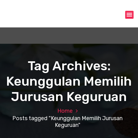
S
k
i
p
t
o
c
o
n
Tag Archives:
t
e
Keunggulan Memilih
n
t
Jurusan Keguruan
Home
Posts tagged "Keunggulan Memilih Jurusan
Keguruan"