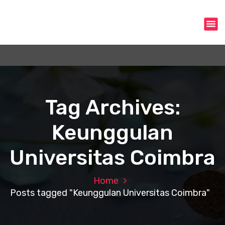
S
k
i
p
t
o
c
o
n
Tag Archives:
t
e
Keunggulan
n
t
Universitas Coimbra
Home
Posts tagged "Keunggulan Universitas Coimbra"