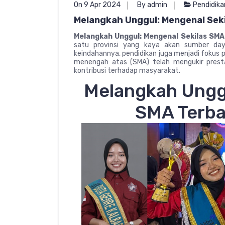
On 9 Apr 2024
By admin
Pendidika
Melangkah Unggul: Mengenal Seki
Melangkah Unggul: Mengenal Sekilas SMA
satu provinsi yang kaya akan sumber da
keindahannya, pendidikan juga menjadi fokus pe
menengah atas (SMA) telah mengukir presta
kontribusi terhadap masyarakat.
Melangkah Unggu
SMA Terba