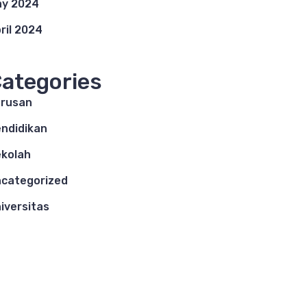
y 2024
ril 2024
ategories
rusan
ndidikan
kolah
categorized
iversitas