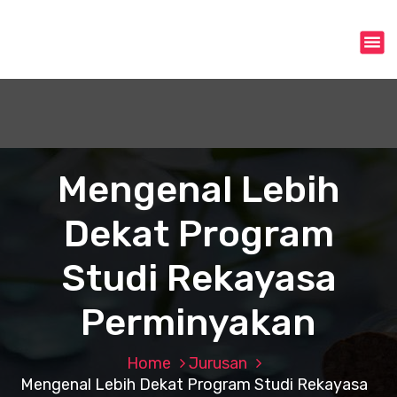
S
k
i
p
t
o
c
o
n
Mengenal Lebih
t
e
Dekat Program
n
t
Studi Rekayasa
Perminyakan
Home
Jurusan
Mengenal Lebih Dekat Program Studi Rekayasa