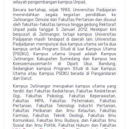
wilayah pengembangan kampus Unpad.
Secara bertahap, sejak 1983, Universitas Padjajaran
memindahkan segala kegiatan pendidikan ke
Jatinangor. Dimulai dari Fakultas Pertanian dan disusul
oleh fakultas-fakultas lainnya hingga gedung Rektorat
Unpad pada tanggal 5 Januari 2012. Meskipun kini
berpusat di Jatinangor, tetapi kampus Universitas
Padjajaran masih terdapat di daerah lain. Universitas
Padjadjaran mempunyai dua kampus utama serta dua
kampus untuk Program Studi di luar Kampus Utama
(PSDKU). Kampus utama Unpad adalah Kampus
Jatinangor, Kabupaten Sumedang dan Kampus Iwa
Koesoemasoemantri di Dipati Ukur, Bandung.
Sedangkan kampus Program Studi di luar Kampus
Utama atau Kampus PSDKU berada di Pangandaran
dan Garut.
Kampus Jatinangor merupakan kampus utama yang
terdiri dari Fakultas Kedokteran, Fakultas Kedokteran
Gigi, Fakultas Psikologi, Fakultas Keperawatan,
Fakultas MIPA, Fakultas Peternakan, Fakultas
Pertanian, Fakultas Teknologi Industri Pertanian,
Fakultas Perikanan dan Ilmu Kelautan, Fakultas
Farmasi, Fakultas Teknik Geologi, Fakultas Ilmu
Komunikasi, Fakultas Ilmu Budaya, dan Fakultas Ilmu
Sosial dan Ilmu Politik, Fakultas Hukum dan Fakultas