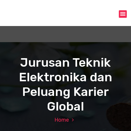
S
k
i
p
t
o
c
o
n
Jurusan Teknik
t
e
Elektronika dan
n
t
Peluang Karier
Global
Home