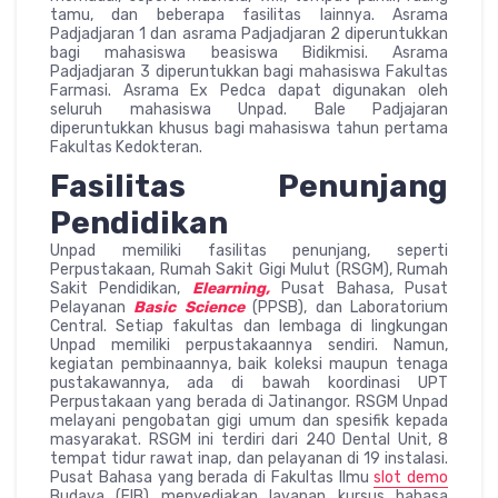
tamu, dan beberapa fasilitas lainnya. Asrama
Padjadjaran 1 dan asrama Padjadjaran 2 diperuntukkan
bagi mahasiswa beasiswa Bidikmisi. Asrama
Padjadjaran 3 diperuntukkan bagi mahasiswa Fakultas
Farmasi. Asrama Ex Pedca dapat digunakan oleh
seluruh mahasiswa Unpad. Bale Padjajaran
diperuntukkan khusus bagi mahasiswa tahun pertama
Fakultas Kedokteran.
Fasilitas Penunjang
Pendidikan
Unpad memiliki fasilitas penunjang, seperti
Perpustakaan, Rumah Sakit Gigi Mulut (RSGM), Rumah
Sakit Pendidikan,
Elearning,
Pusat Bahasa, Pusat
Pelayanan
Basic Science
(PPSB), dan Laboratorium
Central. Setiap fakultas dan lembaga di lingkungan
Unpad memiliki perpustakaannya sendiri. Namun,
kegiatan pembinaannya, baik koleksi maupun tenaga
pustakawannya, ada di bawah koordinasi UPT
Perpustakaan yang berada di Jatinangor. RSGM Unpad
melayani pengobatan gigi umum dan spesifik kepada
masyarakat. RSGM ini terdiri dari 240 Dental Unit, 8
tempat tidur rawat inap, dan pelayanan di 19 instalasi.
Pusat Bahasa yang berada di Fakultas Ilmu
slot demo
Budaya (FIB) menyediakan layanan kursus bahasa